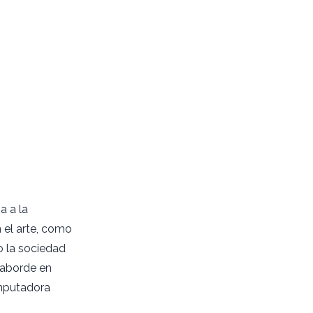
a a la
n el arte, como
o la sociedad
e aborde en
omputadora