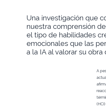
Una investigación que c
nuestra comprensión de l
el tipo de habilidades cr
emocionales que las per
a la IA al valorar su obra 
A pes
actua
afirm
reacc
térmi
(HCI) 