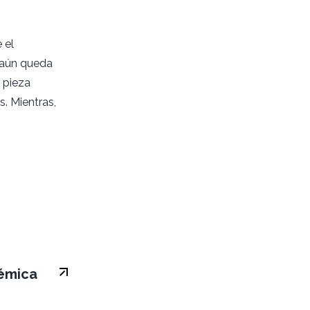
 el
 aún queda
 pieza
. Mientras,
démica