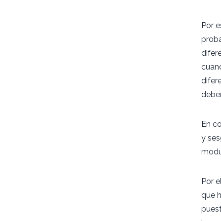
Por e
proba
difer
cuand
difer
deber
En co
y ses
modul
Por e
que h
puest