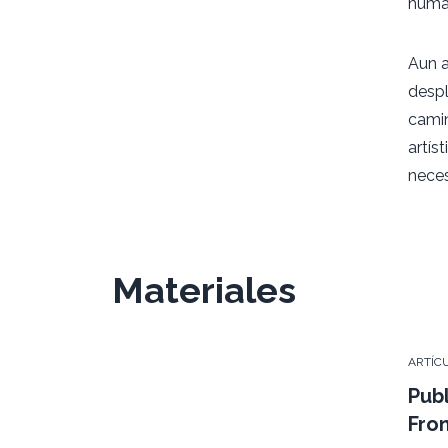
huma
Aun a
desp
camin
artís
nece
Materiales
ARTÍC
Publ
Fron