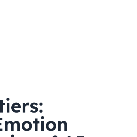
iers:
Emotion