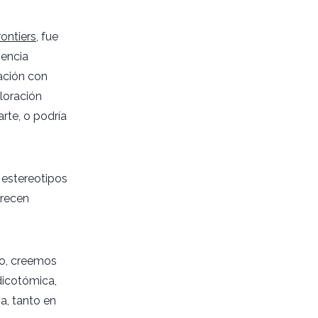
ontiers
, fue
iencia
ación con
loración
arte, o podría
 estereotipos
arecen
eno, creemos
dicotómica,
a, tanto en